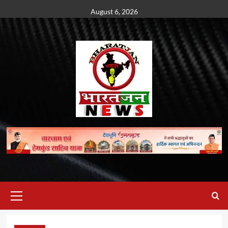
Skip
August 6, 2026
to
content
Primary
Menu