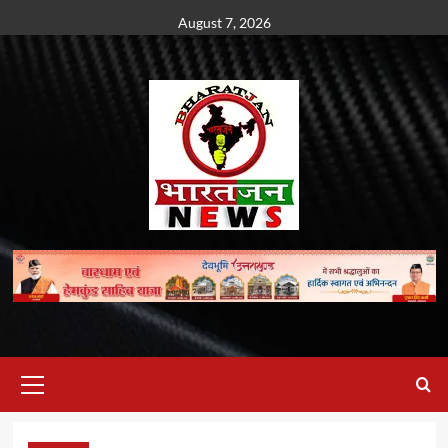
Skip
August 7, 2026
to
content
Primary
Menu