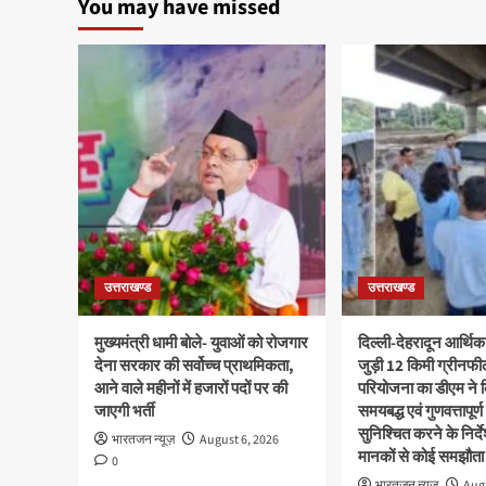
You may have missed
उत्तराखण्ड
उत्तराखण्ड
मुख्यमंत्री धामी बोले- युवाओं को रोजगार
दिल्ली-देहरादून आर्थिक
देना सरकार की सर्वोच्च प्राथमिकता,
जुड़ी 12 किमी ग्रीनफी
आने वाले महीनों में हजारों पदों पर की
परियोजना का डीएम ने क
जाएगी भर्ती
समयबद्ध एवं गुणवत्तापूर्ण
सुनिश्चित करने के निर्दे
भारतजन न्यूज़
August 6, 2026
मानकों से कोई समझौता 
0
भारतजन न्यूज़
Augu