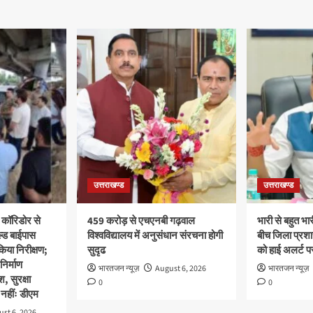
उत्तराखण्ड
उत्तराखण्ड
 कॉरिडोर से
459 करोड़ से एचएनबी गढ़वाल
भारी से बहुत भार
ल्ड बाईपास
विश्वविद्यालय में अनुसंधान संरचना होगी
बीच जिला प्रशा
िया निरीक्षण;
सुदृढ
को हाई अलर्ट पर
 निर्माण
भारतजन न्यूज़
August 6, 2026
भारतजन न्यूज़
श, सुरक्षा
0
0
नहींः डीएम
st 6, 2026