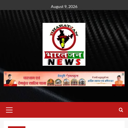
Skip
August 9, 2026
to
content
Primary
Menu