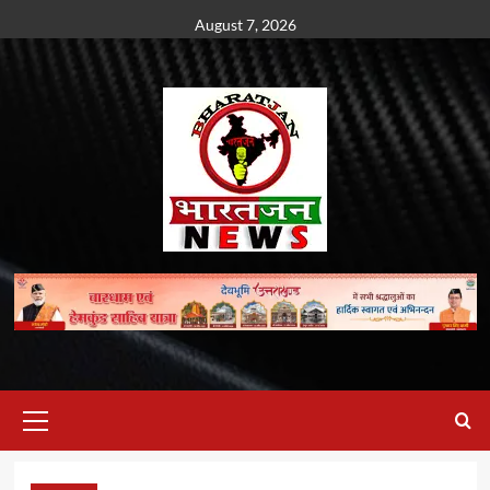
Skip
August 7, 2026
to
content
Primary
Menu