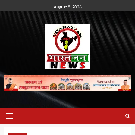
Skip
August 8, 2026
to
content
Primary
Menu