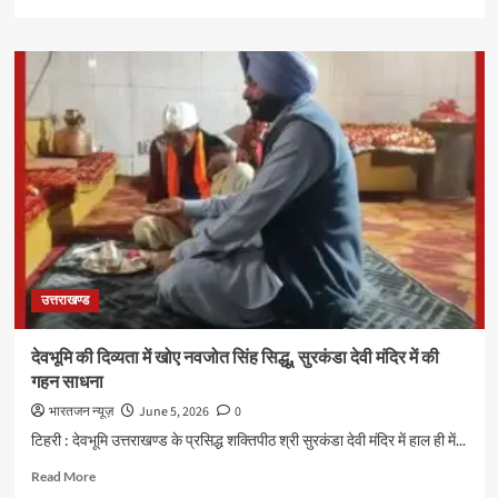
more
about
SIR
को
पारदर्शी
और
त्रुटिरहित
बनाने
के
लिए
07
जून
तक
नियुक्त
उत्तराखण्ड
करें
बीएलए-2
:
देवभूमि की दिव्यता में खोए नवजोत सिंह सिद्धू, सुरकंडा देवी मंदिर में की
डीएम
गहन साधना
डॉ.
आशीष
भारतजन न्यूज़
June 5, 2026
0
चौहान
टिहरी : देवभूमि उत्तराखण्ड के प्रसिद्ध शक्तिपीठ श्री सुरकंडा देवी मंदिर में हाल ही में...
Read
Read More
more