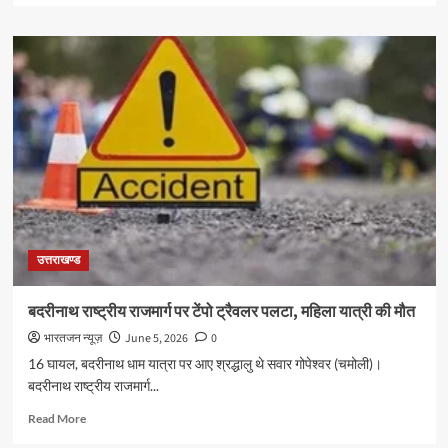
about
देवभूमि
की
दिव्यता
में
खोए
नवजोत
सिंह
सिद्धू,
सुरकंडा
देवी
मंदिर
में
उत्तराखण्ड
की
गहन
साधना
बदरीनाथ राष्ट्रीय राजमार्ग पर टेंपो ट्रैवलर पलटा, महिला यात्री की मौत
भारतजन न्यूज़
June 5, 2026
0
16 घायल, बदरीनाथ धाम यात्रा पर आए श्रद्धालु थे सवार गोपेश्वर (चमोली)।
बदरीनाथ राष्ट्रीय राजमार्ग...
Read
Read More
more