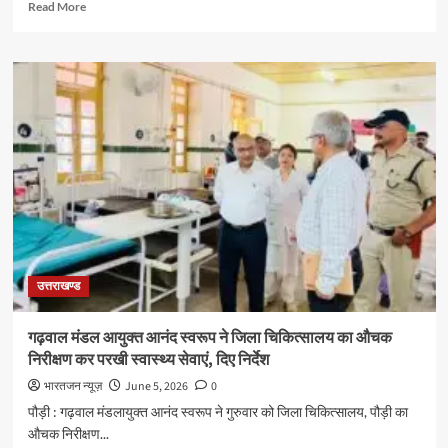
Read
Read More
more
about
ग्रामीण
अर्थव्यवस्था
को
नई
उड़ान,
मुख्य
सचिव
ने
स्वरोजगार
मॉडलों
का
किया
उत्तराखण्ड
निरीक्षण
गढ़वाल मंडल आयुक्त आनंद स्वरूप ने जिला चिकित्सालय का औचक
निरीक्षण कर परखी स्वास्थ्य सेवाएं, दिए निर्देश
भारतजन न्यूज़
June 5, 2026
0
पौड़ी : गढ़वाल मंडलायुक्त आनंद स्वरूप ने गुरुवार को जिला चिकित्सालय, पौड़ी का
औचक निरीक्षण...