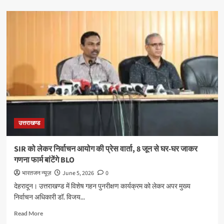
about
आयुष्मान
भारत
योजना
का
लाभ
अंतिम
व्यक्ति
तक
पहुंचाना
सरकार
की
सर्वोच्च
उत्तराखण्ड
प्राथमिकता:
कैबिनेट
मंत्री
SIR को लेकर निर्वाचन आयोग की प्रेस वार्ता, 8 जून से घर-घर जाकर
सुबोध
गणना फार्म बांटेंगे BLO
उनियाल
भारतजन न्यूज़
June 5, 2026
0
देहरादून। उत्तराखण्ड में विशेष गहन पुनरीक्षण कार्यक्रम को लेकर अपर मुख्य
निर्वाचन अधिकारी डॉ. विजय...
Read
Read More
more