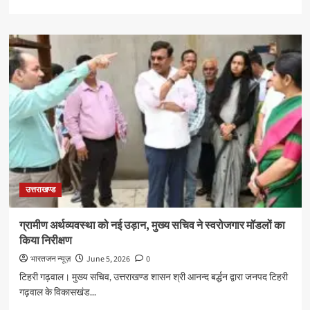
more
about
मुख्यमंत्री
धामी
के
नेतृत्व
में
नैनीताल
को
मिली
विकास
की
नई
रफ्तार,
उत्तराखण्ड
13
योजनाओं
का
ग्रामीण अर्थव्यवस्था को नई उड़ान, मुख्य सचिव ने स्वरोजगार मॉडलों का
लोकार्पण
किया निरीक्षण
और
शिलान्यास
भारतजन न्यूज़
June 5, 2026
0
टिहरी गढ़वाल। मुख्य सचिव, उत्तराखण्ड शासन श्री आनन्द बर्द्धन द्वारा जनपद टिहरी
गढ़वाल के विकासखंड...