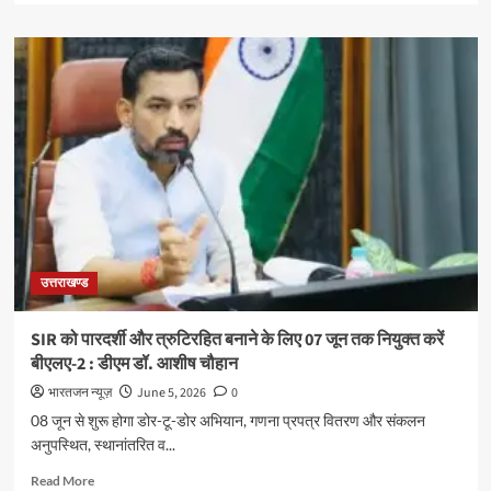
about
SIR
को
लेकर
निर्वाचन
आयोग
की
प्रेस
वार्ता,
8
जून
से
घर-
उत्तराखण्ड
घर
जाकर
गणना
SIR को पारदर्शी और त्रुटिरहित बनाने के लिए 07 जून तक नियुक्त करें
फार्म
बीएलए-2 : डीएम डॉ. आशीष चौहान
बांटेंगे
BLO
भारतजन न्यूज़
June 5, 2026
0
08 जून से शुरू होगा डोर-टू-डोर अभियान, गणना प्रपत्र वितरण और संकलन
अनुपस्थित, स्थानांतरित व...
Read
Read More