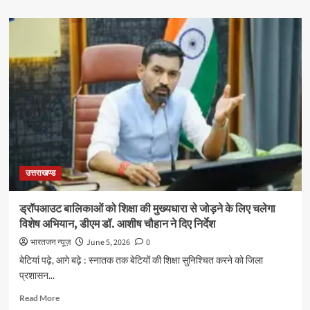
about
बदरीनाथ
राष्ट्रीय
राजमार्ग
पर
टेंपो
ट्रैवलर
पलटा,
महिला
यात्री
की
मौत
उत्तराखण्ड
ड्रॉपआउट बालिकाओं को शिक्षा की मुख्यधारा से जोड़ने के लिए चलेगा
विशेष अभियान, डीएम डॉ. आशीष चौहान ने दिए निर्देश
भारतजन न्यूज़
June 5, 2026
0
बेटियां पढ़े, आगे बढ़े : स्नातक तक बेटियों की शिक्षा सुनिश्चित करने को जिला
प्रशासन...
Read
Read More
more