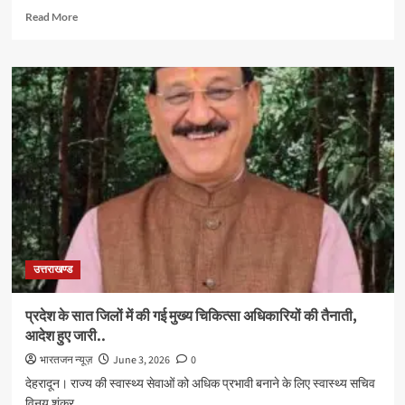
Read
Read More
more
about
गढ़वाल
मंडल
आयुक्त
आनंद
स्वरूप
ने
जिला
चिकित्सालय
का
औचक
निरीक्षण
कर
उत्तराखण्ड
परखी
स्वास्थ्य
सेवाएं,
प्रदेश के सात जिलों में की गई मुख्य चिकित्सा अधिकारियों की तैनाती,
दिए
आदेश हुए जारी..
निर्देश
भारतजन न्यूज़
June 3, 2026
0
देहरादून। राज्य की स्वास्थ्य सेवाओं को अधिक प्रभावी बनाने के लिए स्वास्थ्य सचिव
विनय शंकर...