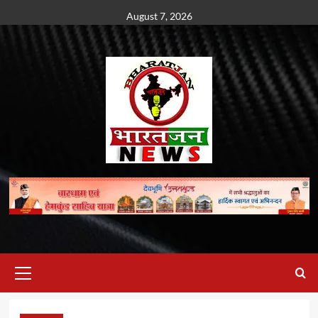
Skip
August 7, 2026
to
content
Primary
Menu