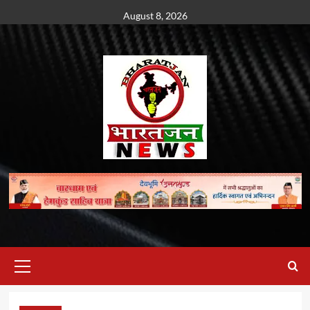
Skip
August 8, 2026
to
content
Primary
Menu