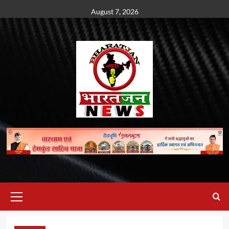
Skip
August 7, 2026
to
content
Primary
Menu