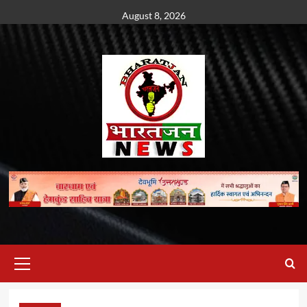
Skip
August 8, 2026
to
content
Primary
Menu